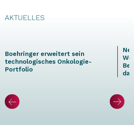
AKTUELLES
Neu
Boehringer erweitert sein
Wei
technologisches Onkologie-
Ber
Portfolio
dat