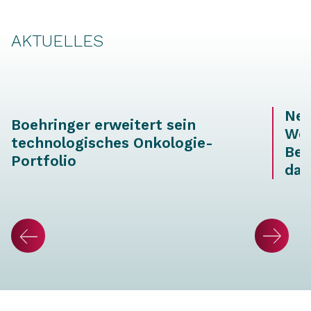
AKTUELLES
Neu
Boehringer erweitert sein
Wei
technologisches Onkologie-
Ber
Portfolio
dat