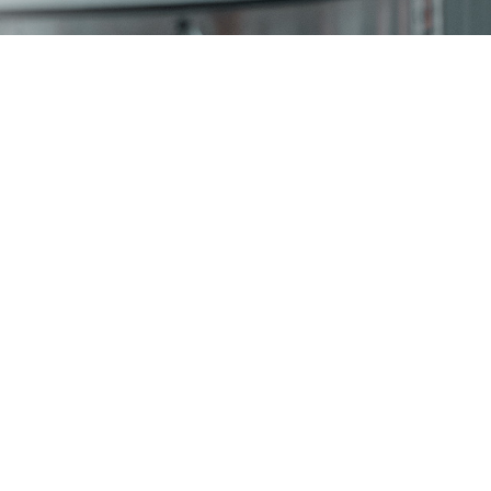
>15K
FACHKRÄFTE ARBEITEN UND
FORSCHEN IM BEREICH LIFE
SCIENCES
L
T