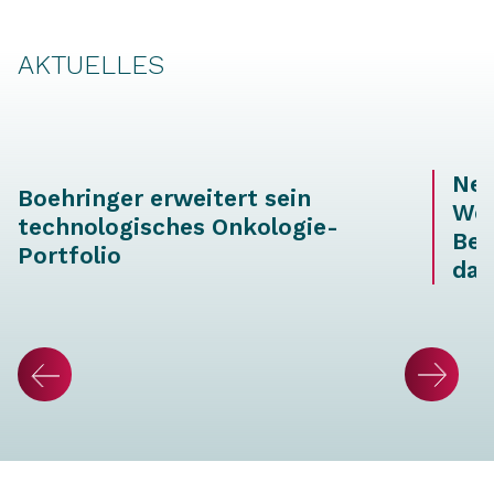
AKTUELLES
Neu
Boehringer erweitert sein
Wei
technologisches Onkologie-
Ber
Portfolio
dat