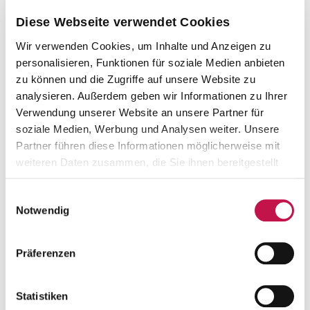
Diese Webseite verwendet Cookies
Wir verwenden Cookies, um Inhalte und Anzeigen zu
personalisieren, Funktionen für soziale Medien anbieten
zu können und die Zugriffe auf unsere Website zu
analysieren. Außerdem geben wir Informationen zu Ihrer
Verwendung unserer Website an unsere Partner für
soziale Medien, Werbung und Analysen weiter. Unsere
Partner führen diese Informationen möglicherweise mit
weiteren Daten zusammen, die Sie ihnen bereitgestellt
haben oder die sie im Rahmen Ihrer Nutzung der Dienste
BIOPHARMA MADE IN SOUTH GERMANY
gesammelt haben.
Einwilligungsauswahl
Notwendig
Mit ihrem geballten BioPharma-
Knowhow eröffnen die Akteure der
Präferenzen
Region zwischen Ulm und Bodensee
fortschrittliche Therapiemöglichkeiten
für Erkrankte weltweit.
Statistiken