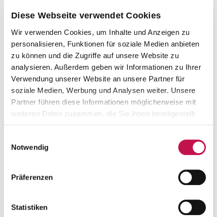
Diese Webseite verwendet Cookies
Wir verwenden Cookies, um Inhalte und Anzeigen zu
personalisieren, Funktionen für soziale Medien anbieten
zu können und die Zugriffe auf unsere Website zu
analysieren. Außerdem geben wir Informationen zu Ihrer
Verwendung unserer Website an unsere Partner für
soziale Medien, Werbung und Analysen weiter. Unsere
Partner führen diese Informationen möglicherweise mit
weiteren Daten zusammen, die Sie ihnen bereitgestellt
haben oder die sie im Rahmen Ihrer Nutzung der Dienste
BIOPHARMA MADE IN SOUTH GERMANY
gesammelt haben.
Einwilligungsauswahl
Notwendig
Mit ihrem geballten BioPharma-
Knowhow eröffnen die Akteure der
Präferenzen
Region zwischen Ulm und Bodensee
fortschrittliche Therapiemöglichkeiten
für Erkrankte weltweit.
Statistiken