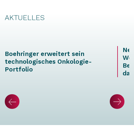
AKTUELLES
Neu
Boehringer erweitert sein
Wei
technologisches Onkologie-
Ber
Portfolio
dat