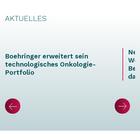
AKTUELLES
Neu
Boehringer erweitert sein
Wei
technologisches Onkologie-
Ber
Portfolio
dat