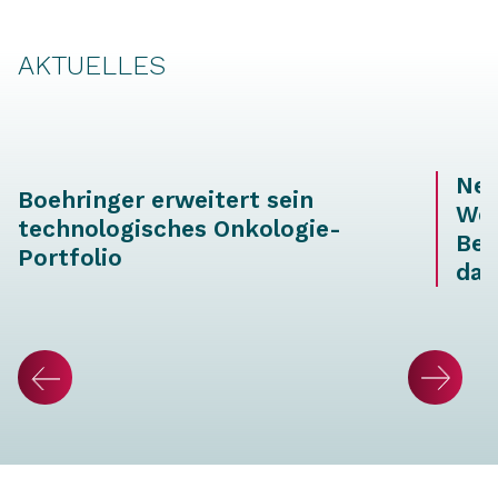
AKTUELLES
Neu
Boehringer erweitert sein
Wei
technologisches Onkologie-
Ber
Portfolio
dat