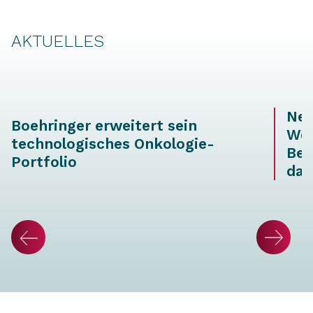
AKTUELLES
Neu
Boehringer erweitert sein
Wei
technologisches Onkologie-
Ber
Portfolio
dat