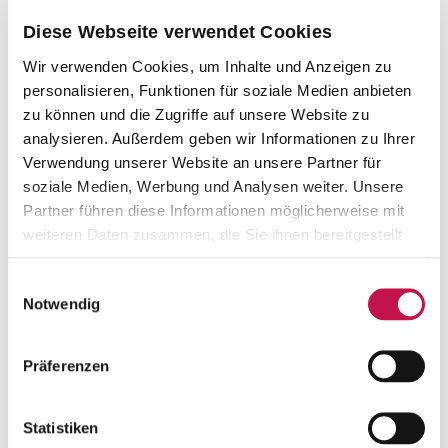
Diese Webseite verwendet Cookies
Wir verwenden Cookies, um Inhalte und Anzeigen zu
personalisieren, Funktionen für soziale Medien anbieten
zu können und die Zugriffe auf unsere Website zu
analysieren. Außerdem geben wir Informationen zu Ihrer
Verwendung unserer Website an unsere Partner für
soziale Medien, Werbung und Analysen weiter. Unsere
Partner führen diese Informationen möglicherweise mit
weiteren Daten zusammen, die Sie ihnen bereitgestellt
haben oder die sie im Rahmen Ihrer Nutzung der Dienste
BIOPHARMA MADE IN SOUTH GERMANY
gesammelt haben.
Einwilligungsauswahl
Notwendig
Mit ihrem geballten BioPharma-
Knowhow eröffnen die Akteure der
Präferenzen
Region zwischen Ulm und Bodensee
fortschrittliche Therapiemöglichkeiten
für Erkrankte weltweit.
Statistiken